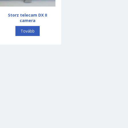
Storz telecam DX II
camera
Tovább