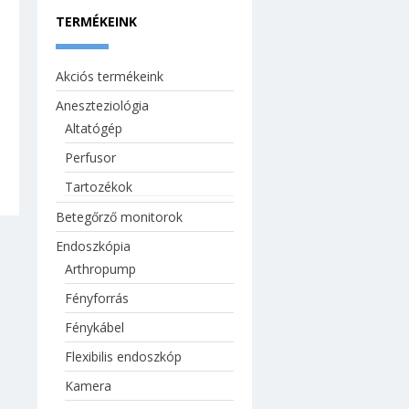
Arthropump
TERMÉKEINK
Fényforrás
Fénykábel
Akciós termékeink
Flexibilis endoszkóp
Aneszteziológia
Kamera
Altatógép
Kéziműszerek
Arthroszkópia
Perfusor
Laparoszkópia
Tartozékok
Merev optika
Betegőrző monitorok
Monitorok
Endoszkópia
Shaver insufflator
Arthropump
Tartozékok, egyéb
Fényforrás
Infúziós pumpák
Fénykábel
Inkubátor
Flexibilis endoszkóp
Kardiológia
Defibrillátor
Kamera