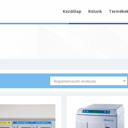
Kezdőlap
Rólunk
Terméke
Endoszkóp Európa Kft.