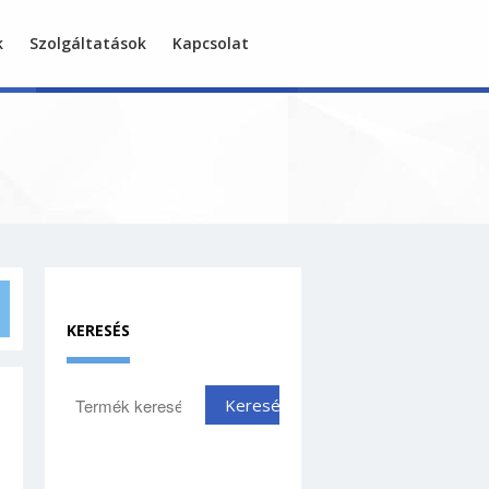
k
Szolgáltatások
Kapcsolat
Akciós termékeink
Aneszteziológia
KERESÉS
Altatógép
Perfusor
Tartozékok
Betegőrző monitorok
Endoszkópia