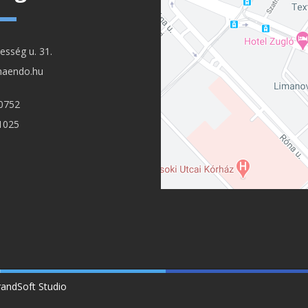
sség u. 31.
maendo.hu
-0752
 1025
andSoft Studio