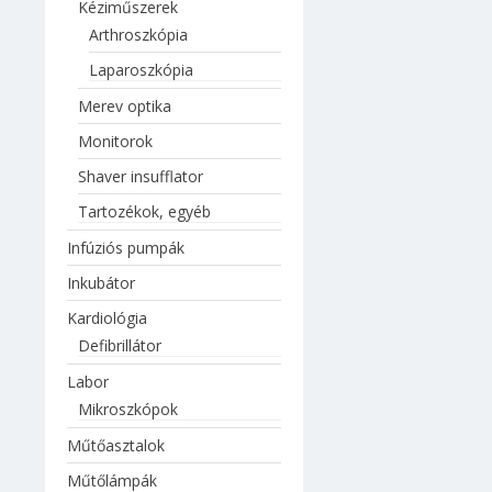
Labor
Kéziműszerek
Mikroszkópok
Arthroszkópia
Műtőasztalok
Laparoszkópia
Műtőlámpák
Merev optika
Nagyfrekvenciás sebészeti
Monitorok
vágók
Ortopédia
Shaver insufflator
Röntgen berendezések
Tartozékok, egyéb
Sterilizáló készülékek
Infúziós pumpák
Szívókészülékek
Inkubátor
Ultrahang készülékek
Kardiológia
Vizsgálólámpák
Defibrillátor
Labor
Mikroszkópok
Műtőasztalok
Műtőlámpák