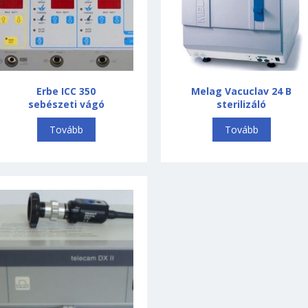
Erbe ICC 350
Melag Vacuclav 24 B
sebészeti vágó
sterilizáló
Tovább
Tovább