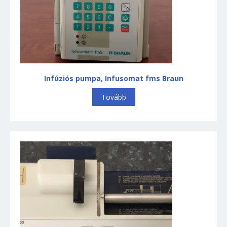
Kardiológia
Defibrillátor
Labor
Mikroszkópok
Műtőasztalok
Műtőlámpák
Infúziós pumpa, Infusomat fms Braun
Nagyfrekvenciás sebészeti
Tovább
vágók
Ortopédia
Röntgen berendezések
Sterilizáló készülékek
Szívókészülékek
Ultrahang készülékek
Vizsgálólámpák