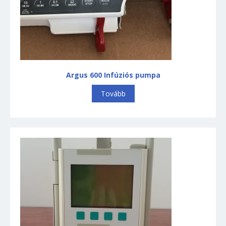
Betegőrző monitorok
Endoszkópia
Arthropump
Fényforrás
Fénykábel
Argus 600 Infúziós pumpa
Flexibilis endoszkóp
Kamera
Tovább
Kéziműszerek
Arthroszkópia
Laparoszkópia
Merev optika
Monitorok
Shaver insufflator
Tartozékok, egyéb
Infúziós pumpák
Inkubátor