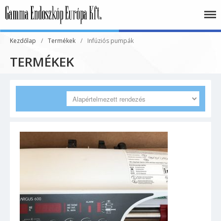
Gamma Endoszkóp
Európa Kft.
Kezdőlap
/
Termékek
/
Infúziós pumpák
TERMÉKEK
Akciós termékeink
Aneszteziológia
Altatógép
Perfusor
Tartozékok