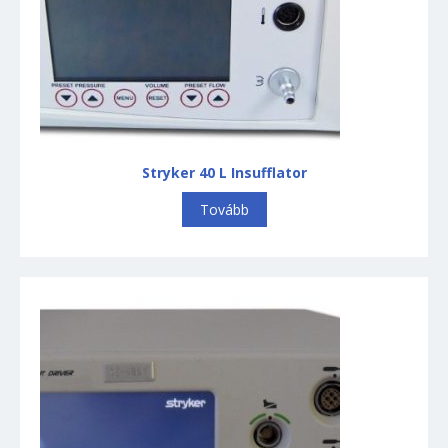
Stryker 40 L Insufflator
Tovább