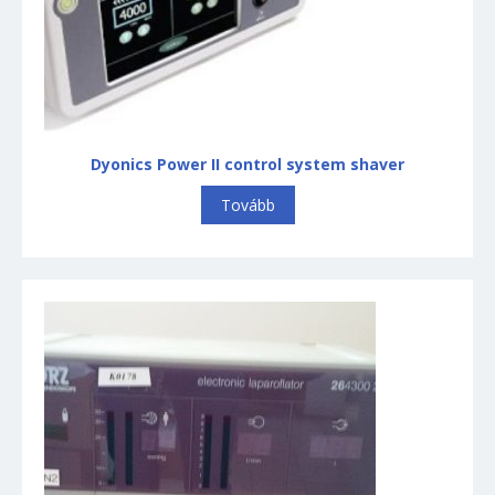
Perfusor
Tartozékok
Betegőrző monitorok
Endoszkópia
Arthropump
Dyonics Power II control system shaver
Fényforrás
Fénykábel
Tovább
Flexibilis endoszkóp
Kamera
Kéziműszerek
Arthroszkópia
Laparoszkópia
Merev optika
Monitorok
Shaver insufflator
Tartozékok, egyéb