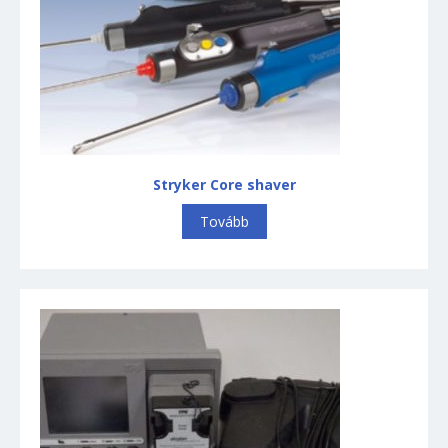
Stryker Core shaver
Tovább