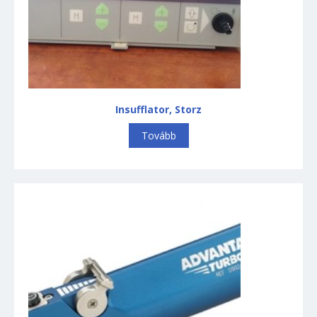
Infúziós pumpák
Inkubátor
Kardiológia
Defibrillátor
Labor
Mikroszkópok
Insufflator, Storz
Műtőasztalok
Tovább
Műtőlámpák
Nagyfrekvenciás sebészeti
vágók
Ortopédia
Röntgen berendezések
Sterilizáló készülékek
Szívókészülékek
Ultrahang készülékek
Vizsgálólámpák