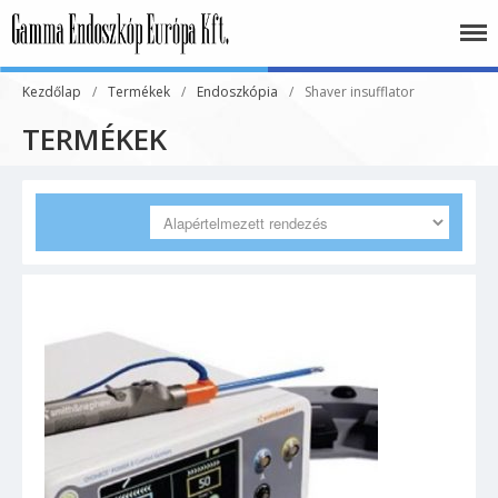
Gamma Endoszkóp
Európa Kft.
Kezdőlap
/
Termékek
/
Endoszkópia
/
Shaver insufflator
TERMÉKEK
Akciós termékeink
Aneszteziológia
Altatógép